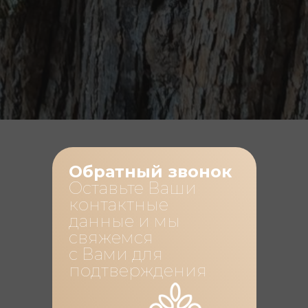
Обратный звонок
Оставьте Ваши
контактные
данные и мы
свяжемся
с Вами для
подтверждения