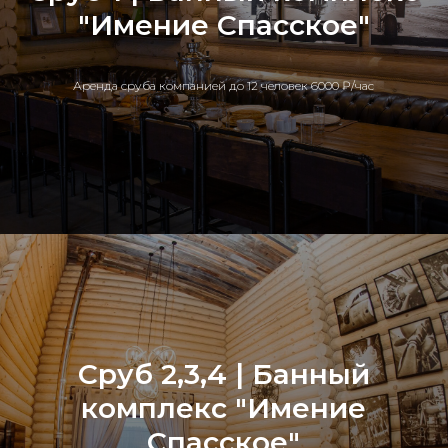
"Имение Спасское"
Аренда сруба компанией до 12 человек 6000 ₽/час
Сруб 2,3,4 | Банный
комплекс "Имение
Спасское"